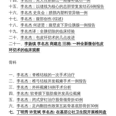
十五、
李名杰：以缝线为核心的总胆管复发结石6例报告
十六、
李名杰 史良会：膀胱内塑料管异物一例
十七、
李名杰：腹部创伤 (综述)
十八、
李名杰 何进贤：腹壁皮下异位胰腺一例报告
十九、
李名杰译：全胰切除的临床经验
二十、
李名杰：包皮环切术的几点改进
二十一、
李扬缜 李名杰 商建忠 汪桐: 一种全新微创包皮
环切术的临床观察
骨科
一、
李名杰：脊椎结核的一次手术治疗
二、
李名杰：椎弓结核并发截瘫手术一例报告
三、
李名杰：外科截瘫14例手术分析
四、
李名杰: 软脊膜下脂肪瘤并发高位截瘫
五、
李名杰：闭式穿钉治疗股骨颈骨折45例
六、
李名杰：足内翻扭伤致第五跖骨基底部骨折30例
七、
丁明秀 许竞斌 李名杰: 在基层公社卫生院开展椎间盘