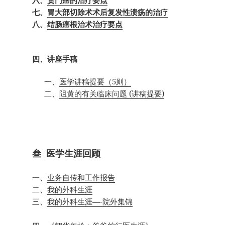
七、
胃大部切除术术后复发性溃疡的治疗
八、
结肠癌根治术治疗要点
四、讲座手稿
一、
医学讲稿提要（5则）
二、
阻黄的有关临床问题 (讲稿提要)
叁 医学生涯回顾
一、
业务自传和工作报告
二、
我的外科生涯
三、
我的外科生涯—-院外集锦