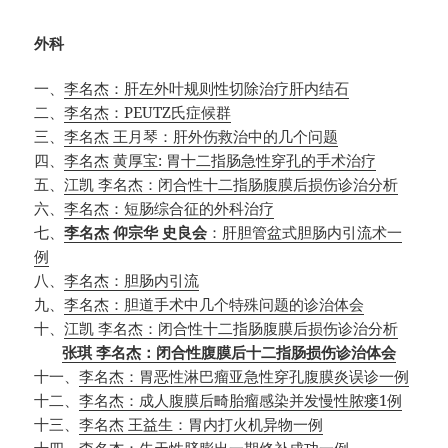
外科
一、
李名杰：肝左外叶规则性切除治疗肝内结石
二、
李名杰：PEUTZ氏症候群
三、
李名杰 王月琴：肝外伤救治中的几个问题
四、
李名杰 黄厚宝: 胃十二指肠急性穿孔的手术治疗
五、
江凯 李名杰：闭合性十二指肠腹膜后损伤诊治分析
六、
李名杰：短肠综合征的外科治疗
七、
李名杰 仰宗华 史良会
：肝胆管盆式胆肠内引流术一
例
八、
李名杰：胆肠内引流
九、
李名杰：胆道手术中几个特殊问题的诊治体会
十、
江凯 李名杰：闭合性十二指肠腹膜后损伤诊治分析
张琪 李名杰：闭合性腹膜后十二指肠损伤诊治体会
十一、
李名杰：胃恶性淋巴瘤亚急性穿孔腹膜炎误诊一例
十二、
李名杰：成人腹膜后畸胎瘤感染并发慢性脓瘘1例
十三、
李名杰 王益生：胃内打火机异物一例
十四、
李名杰：先天性脐膨出一期修补成功一例