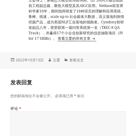
立委博士，多模态大模型应用咨询师。出门问问大模型团队
前工程副总裁，聚焦大模型及其AIGC应用。Netbase前首席
科学家10年，期间指挥研发了18种语言的理解和应用系统，
鲁棒、线速，scale up to 社会媒体大数据，语义落地到舆情
挖掘产品，成为美国NLP工业落地的领跑者。Cymfony前研
发副总八年，曾荣获第一届问答系统第一名（TREC-8 QA
Track），并赢得17个小企业创新研究的信息抽取项目（PI
for 17 SBIRs）。
查看立委的所有文章
发
作
分
2022年10月13日
立委
老爸论文
布
者
类
于
发表回复
您的邮箱地址不会被公开。
必填项已用
*
标注
评论
*