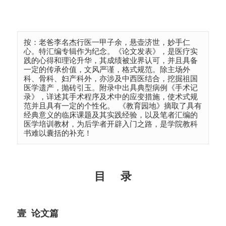
按：老爸李名杰行医一甲子余，悬壶‎济世，妙手仁
心。特汇编专辑作为纪念。《论文发表》，是医疗实
践的心得和理论升华，其成绩被业界认可，并且具备
一定的传承价值，文风严谨，格式规范。除主场外
科、骨科、妇产科外，亦涉及中西医结合，挖掘祖国
医学遗产，抛砖引玉。附录中出具典型病例《手术记
录》，详述其手术程序及术中的应变措施，使术式规
范并且具有一定的个性化。 《教育园地》摘取了具有
经典意义的临床课题及其实践经验，以及笔者汇编的
医学培训教材，为后学者开辟入门之路，是学院教科
书难以囊括的补充！
目 录
壹 论文篇