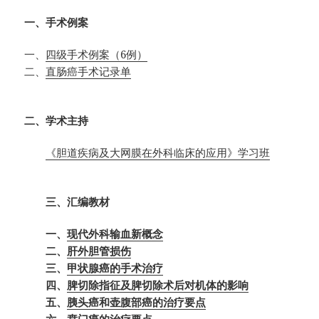
一、手术例案
一、
四级手术例案（6例）
二、
直肠癌手术记录单
二、学术主持
《胆道疾病及大网膜在外科临床的应用》学习班
三、汇编教材
一、
现代外科输血新概念
二、
肝外胆管损伤
三、
甲状腺癌的手术治疗
四、
脾切除指征及脾切除术后对机体的影响
五、
胰头癌和壶腹部癌的治疗要点
六、
贲门癌的治疗要点