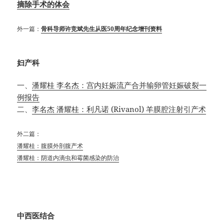
摘除手术的体会
外一篇：
骨科导师许竞斌先生从医50周年纪念增刊资料
妇产科
一、
潘耀桂 李名杰：宫内妊娠流产合并输卵管妊娠破裂一
例报告
二、
李名杰 潘耀桂：利凡诺 (Rivanol) 羊膜腔注射引产术
外二篇：
潘耀桂：腹膜外剖腹产术
潘耀桂：阴道内滴虫和霉菌感染的防治
中西医结合