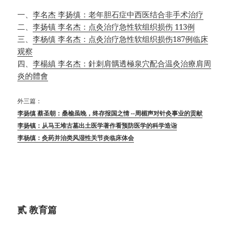
一、
李名杰 李扬缜：老年胆石症中西医结合非手术治疗
二、
李扬镇 李名杰：点灸治疗急性软组织损伤 113例
三、
李杨缜 李名杰：点灸治疗急性软组织损伤187例临床
观察
四、
李楊縝 李名杰：針刺肩髃透極泉穴配合温灸治療肩周
炎的體會
外三篇：
李扬缜 蔡圣朝：桑榆虽晚，终存报国之情 --周楣声对针灸事业的贡献
李扬镇：从马王堆古墓出土医学著作看预防医学的科学造诣
李杨缜：灸药并治类风湿性关节炎临床体会
贰 教育篇