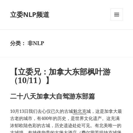
立委NLP频道
菜单和
挂件
分类：
非NLP
【立委兄：加拿大东部枫叶游
（10/11）】
二十八天加拿大自驾游东部篇
10月13日我们去心仪已久的古城
魁北克
城，这是加拿大最
古老的城市，有400年的历史，是世界文化遗产。这充满
浓郁欧陆色彩的古城，历史遗迹处处可见。有北美唯一的
古城墙
，有雄伟华贵的古堡大酒店（费尔蒙芳提纳克城堡