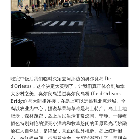
吃完中饭后我们临时决定去河那边的奥尔良岛 Île
d'Orléans，这个决定太英明了，让我们真正体会到加拿
大乡村之美。奥尔良岛通过奥尔良岛桥 (Île d'Orléans
Bridge) 与大陆相连接，在岛上可以远眺魁北克老城。全
岛以农业为中心，据说苹果与草莓是岛上特产。岛上土地
肥沃，森林茂密，岛上居民生活非常悠闲、
宁
静。一幢幢
颜色特别鲜艳的漂亮小洋房和牧草悠闲的田原风光巧妙融
洽在大自然里，是绝配，真正的世外桃源。岛上红叶遍
布，在红枫中间，点缀着农舍。太阳渐渐落山了，呈现在