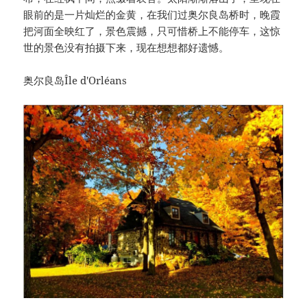
眼前的是一片灿烂的金黄，在我们过奥尔良岛桥时，晚霞
把河面全映红了，景色震撼，只可惜桥上不能停车，这惊
世的景色没有拍摄下来，现在想想都好遗憾。
奥尔良岛Île d'Orléans