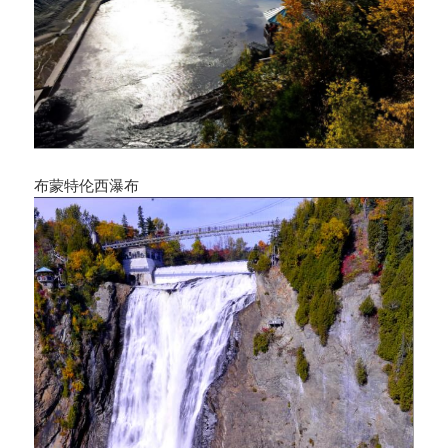
布蒙特伦西瀑布