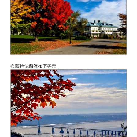
布蒙特伦西瀑布下美景