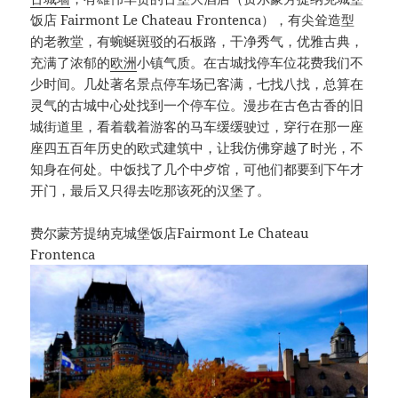
饭店 Fairmont Le Chateau Frontenca），有尖耸造型
的老教堂，有蜿蜒斑驳的石板路，干净秀气，优雅古典，
充满了浓郁的
欧洲
小镇气质。在古城找停车位花费我们不
少时间。几处著名景点停车场已客满，七找八找，总算在
灵气的古城中心处找到一个停车位。漫步在古色古香的旧
城街道里，看着载着游客的马车缓缓驶过，穿行在那一座
座四五百年历史的欧式建筑中，让我仿佛穿越了时光，不
知身在何处。中饭找了几个中歺馆，可他们都要到下午才
开门，最后又只得去吃那该死的汉堡了。
费尔蒙芳提纳克城堡饭店Fairmont Le Chateau
Frontenca