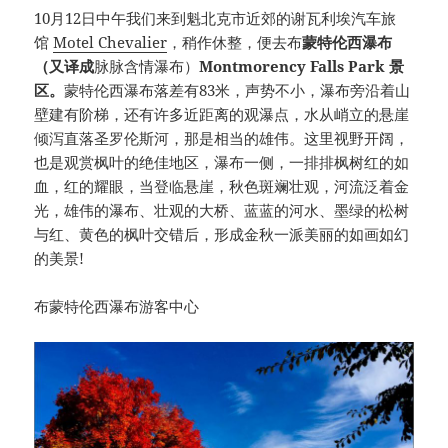
10月12日中午我们来到魁北克市近郊的谢瓦利埃汽车旅
馆
Motel Chevalier
，稍作休整，便去布
蒙特伦西瀑布
（又译成
脉脉含情瀑布）
Montmorency Falls Park
景
区。
蒙特伦西瀑布落差有83米，声势不小，瀑布旁沿着山
壁建有阶梯，还有许多近距离的观瀑点，水从峭立的悬崖
倾泻直落圣罗伦斯河，那是相当的雄伟。这里视野开阔，
也是观赏枫叶的绝佳地区，瀑布一侧，一排排枫树红的如
血，红的耀眼，当登临悬崖，秋色斑斓壮观，河流泛着金
光，雄伟的瀑布、壮观的大桥、蓝蓝的河水、墨绿的松树
与红、黄色的枫叶交错后，形成金秋一派美丽的如画如幻
的美景!
布蒙特伦西瀑布游客中心