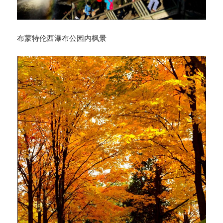
布蒙特伦西瀑布公园内枫景