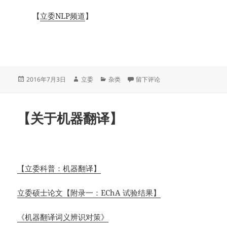
【
立委NLP频道
】
发
作
分
于【立委NLP频道的《关于系列》
2016年7月3日
立委
杂类
留下评论
布
者
类
于
【关于机器翻译】
【立委科普：机器翻译】
立委硕士论文【附录一：EChA 试验结果】
《机器翻译词义辨识对策》