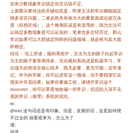
也有少数现象常识搞定但文法搞不定。
上面图示要传达的关键信息是，即便文法和常识都能搞定
很多语言问题，二者必然具有相当大的重复面或论据冗余
度（棕色区域）。这个推测应该是有道理的，因为文法可
以搞定多数现象是可以证实的，笔者也多次经历过。那么
常识如果可以大部搞定同样的问题领域，就必然与其大面
积相交。
结论： 综上所述，规则系统中，文法为主的路子比起常识
为主的路子要靠谱得多。无论规则系统还是机器学习，常
识成为自然语言核心技术，既无必要，更无可能，后学谨
记。作为科学家，你可以进军这一领域，但不要指望它在
现实中开花结果。如果你要做工程，请绕开常识这个
monster，你可以零星地收编一些常识，切忌陷入深不见
底的常识（推理）系统的泥坑。
w:
@wei 这句话还是有印象。但是，发展的话，这是如何绕
不过去的 就看谁来为，怎么为了
漆:
同意