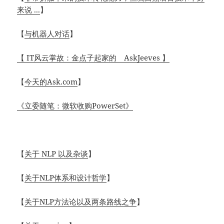
来说 ...
】
【
与机器人对话
】
【 IT风云掌故：金点子起家的 AskJeeves 】
【
今天的Ask.com
】
《立委随笔：微软收购PowerSet》
【
关于 NLP 以及杂谈
】
【
关于NLP体系和设计哲学
】
【
关于NLP方法论以及两条路线之争
】