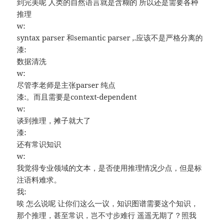
到完美呢 人类的自然语言就是含糊的 所以还是需要各种
推理
w:
syntax parser 和semantic parser ,.应该不是严格分离的
漆:
数据清洗
w:
尽管李老师是主张parser 纯点
漆:。而且需要是context-dependent
w:
谈到推理，摊子就大了
漆:
还有常识知识
w:
我觉得专业领域的文本，是否使用推理情况少点，但是标
注语料难求。
我:
唉 怎么说呢 让你们这么一议，知识图谱需要这个知识，
那个推理，甚至常识，岂不寸步难行 遥遥无期了？照我