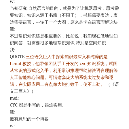
w:
当初研究 自然语言的目的，就是为了让机器思考，思考需
要知识，知识来源于书籍（不限于），书籍需要表达，表
达需要语言，---转了一个大圈，原来是卡在语言理解这块
漆:
不过常识知识还是很重要的，比如说，我们现在做地理知
识问答，就需要很多地理常识知识 特别是空间知识
我:
QUOTE
三位语义巨人中探索知识最深入和纯粹的是
Lenat 教授，他带领团队手工开发的 cyc 知识系统，试图
从常识的形式化入手，利用常识推理帮助解决语言理解等
人工智能核心问题。可惜这套庞大的系统太过复杂和逻
辑，在实际应用上有点像大炮打蚊子，使不上劲。
（《
语
义三巨人
》）
mei:
CYC 都是手写的，很难实用。
漆:
挺有意思的一个博客
w: