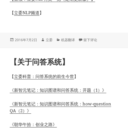
【
立委NLP频道
】
发
作
分
于【关于机器翻译】
2016年7月2日
立委
机器翻译
留下评论
布
者
类
于
【关于问答系统】
【
立委科普：问答系统的前生今世
】
《新智元笔记：知识图谱和问答系统：开题（1）》
《新智元笔记：知识图谱和问答系统：how-question
QA（2）》
《朝华午拾：创业之路》