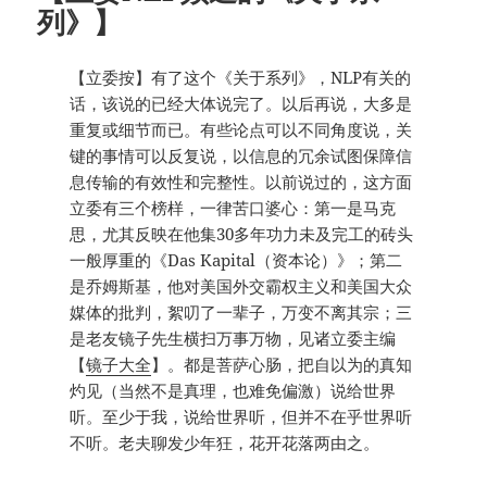
列》】
【立委按】有了这个《关于系列》，NLP有关的
话，该说的已经大体说完了。以后再说，大多是
重复或细节而已。有些论点可以不同角度说，关
键的事情可以反复说，以信息的冗余试图保障信
息传输的有效性和完整性。以前说过的，这方面
立委有三个榜样，一律苦口婆心：第一是马克
思，尤其反映在他集30多年功力未及完工的砖头
一般厚重的《Das Kapital（资本论）》；第二
是乔姆斯基，他对美国外交霸权主义和美国大众
媒体的批判，絮叨了一辈子，万变不离其宗；三
是老友镜子先生横扫万事万物，见诸立委主编
【
镜子大全
】。都是菩萨心肠，把自以为的真知
灼见（当然不是真理，也难免偏激）说给世界
听。至少于我，说给世界听，但并不在乎世界听
不听。老夫聊发少年狂，花开花落两由之。