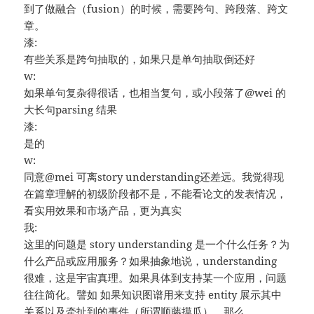
到了做融合（fusion）的时候，需要跨句、跨段落、跨文
章。
漆:
有些关系是跨句抽取的，如果只是单句抽取倒还好
w:
如果单句复杂得很话，也相当复句，或小段落了@wei 的
大长句parsing 结果
漆:
是的
w:
同意@mei 可离story understanding还差远。我觉得现
在篇章理解的初级阶段都不是，不能看论文的发表情况，
看实用效果和市场产品，更为真实
我:
这里的问题是 story understanding 是一个什么任务？为
什么产品或应用服务？如果抽象地说，understanding
很难，这是宇宙真理。如果具体到支持某一个应用，问题
往往简化。譬如 如果知识图谱用来支持 entity 展示其中
关系以及牵扯到的事件（所谓顺藤摸瓜），那么