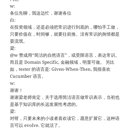
w:
各位先聊，我这边忙，谢谢各位
白:
在投资领域，还是必须把常识进行到底的，哪怕手工做，
只要价值在，时间够，就要往前推。没有常识的舆情都是
耍流氓。
梁:
@w 赞成用“简洁的自然语言”，或受限语言，表达常识。
而且是 Domain Specific, 金融领域，明显可做。 另比
如，tester 的语言是: Given-When-Then, 我很喜欢
Cucumber 语言。
w:
谢谢！
谢谢梁老师肯定，关于选用简洁语言做常识表示，当初也
是基于知识库的长远发展性考虑的。
梁:
对呀，只要未来的小读者喜欢读它，愿意扩展它，这种语
言可以 evolve. 它就活了。