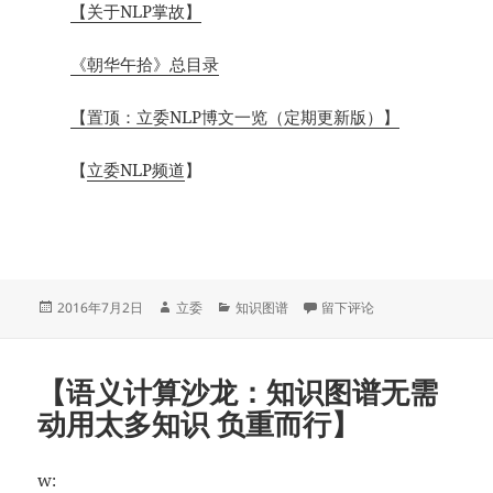
【关于NLP掌故】
《朝华午拾》总目录
【置顶：立委NLP博文一览（定期更新版）】
【
立委NLP频道
】
发
作
分
于【关于知识图谱】
2016年7月2日
立委
知识图谱
留下评论
布
者
类
于
【语义计算沙龙：知识图谱无需
动用太多知识 负重而行】
w: