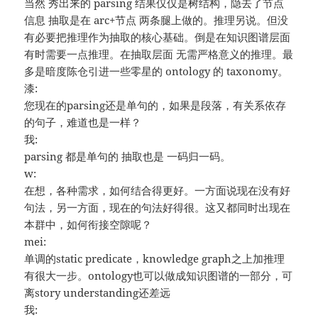
当然 秀出来的 parsing 结果仅仅是树结构，隐去了节点
信息 抽取是在 arc+节点 两条腿上做的。推理另说。但没
有必要把推理作为抽取的核心基础。倒是在知识图谱层面
有时需要一点推理。在抽取层面 无需严格意义的推理。最
多是暗度陈仓引进一些零星的 ontology 的 taxonomy。
漆:
您现在的parsing还是单句的，如果是段落，有关系依存
的句子，难道也是一样？
我:
parsing 都是单句的 抽取也是 一码归一码。
w:
在想，各种需求，如何结合得更好。一方面说现在没有好
句法，另一方面，现在的句法好得很。这又都同时出现在
本群中，如何衔接空隙呢？
mei:
单调的static predicate，knowledge graph之上加推理
有很大一步。ontology也可以做成知识图谱的一部分，可
离story understanding还差远
我: