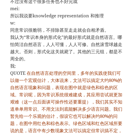
不过没有这个很多任务也不好完成
mei:
所以我说要knowledge representation 和推理
w:
同意常识很脆弱，不排除甚至走走就会自相矛盾。
我认为“常识本身的形式化”的最好形式就是自然语言。哪
怕简洁自然语言，人人可懂，人人可修。自然滚雪球越走
越大。否则，形式化这关就毙了。其他的三元组，都是不
周全的。
我:
QUOTE
在自然语言处理的空间里，多年的实践使我们可
以做一个宏观估计，大体说来，文法可以搞定大约80%的
自然语言现象和问题，表现在图中就是绿色和棕色的区
域。常识呢，因为常识系统很难建成，其应用尝试就更加
艰难（这一点后面谈可操作性还要重提），我们其实不知
道单单用常识、不用文法到底能解决多少语言问题。我们
暂先给一个乐观的估计，假设它也可以解决约80%的问
题，在图中用红色和棕色表示。绿色区域和红色区域所要
说的是，语言中有少数现象文法可以搞定但常识搞不定，