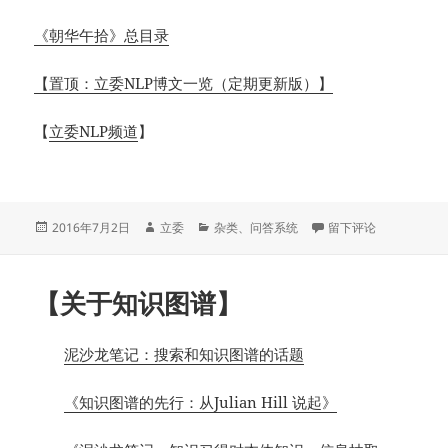
《朝华午拾》总目录
【置顶：立委NLP博文一览（定期更新版）】
【
立委NLP频道
】
发
作
分
于【关于问答系统】
2016年7月2日
立委
杂类
、
问答系统
留下评论
布
者
类
于
【关于知识图谱】
泥沙龙笔记：搜索和知识图谱的话题
《知识图谱的先行：从Julian Hill 说起》